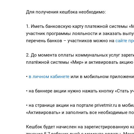
Для получения кешбэка необходимо:
1. Иметь банковскую карту платежной системы «М
участник программы лояльности и заказать выпу
перечень банков – участников можно на
сайте п
2. До момента оплаты коммунальных услуг зарег
платёжной системы «Мир» и активировать акцию
•
в личном кабинете
или в мобильном приложении
•
на баннере акции нужно нажать кнопку «Стать 
•
на странице акции на портале privetmir.ru в мо
«Активировать» и заполнить все необходимые по
Кешбэк будет начислен на зарегистрированную ка
течение 5-7 рабочих дней с момента оплаты. Мак